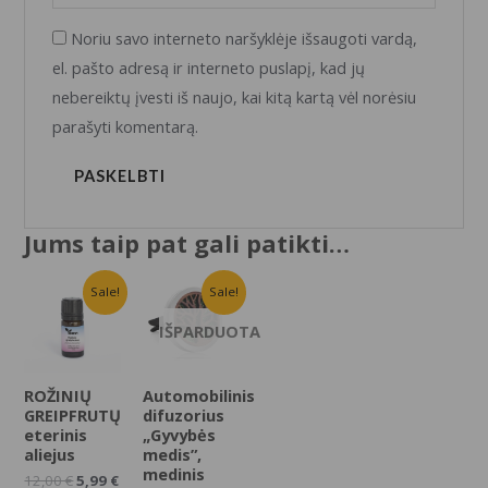
Noriu savo interneto naršyklėje išsaugoti vardą,
el. pašto adresą ir interneto puslapį, kad jų
nebereiktų įvesti iš naujo, kai kitą kartą vėl norėsiu
parašyti komentarą.
Jums taip pat gali patikti…
Sale!
Sale!
IŠPARDUOTA
ROŽINIŲ
Automobilinis
GREIPFRUTŲ
difuzorius
eterinis
„Gyvybės
aliejus
medis”,
medinis
12,00
€
5,99
€