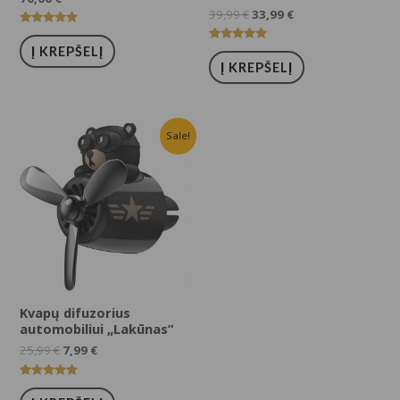
39,99
€
33,99
€
Įvertinimas:
5.00
Į KREPŠELĮ
Įvertinimas:
iš 5
5.00
Į KREPŠELĮ
iš 5
Sale!
Kvapų difuzorius
automobiliui „Lakūnas”
25,99
€
7,99
€
Įvertinimas:
5.00