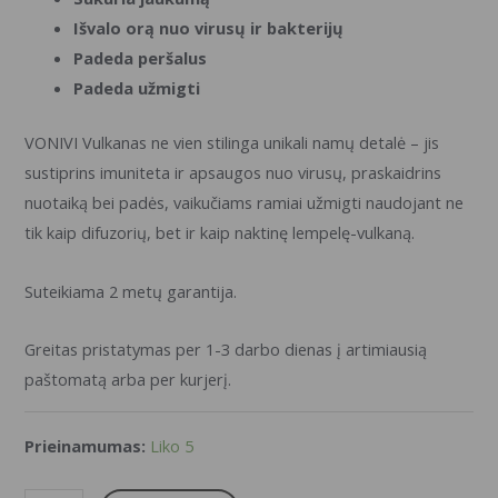
Išvalo orą nuo virusų ir bakterijų
Padeda peršalus
Padeda užmigti
VONIVI Vulkanas ne vien stilinga unikali namų detalė – jis
sustiprins imuniteta ir apsaugos nuo virusų, praskaidrins
nuotaiką bei padės, vaikučiams ramiai užmigti naudojant ne
tik kaip difuzorių, bet ir kaip naktinę lempelę-vulkaną.
Suteikiama 2 metų garantija.
Greitas pristatymas per 1-3 darbo dienas į artimiausią
paštomatą arba per kurjerį.
Prieinamumas:
Liko 5