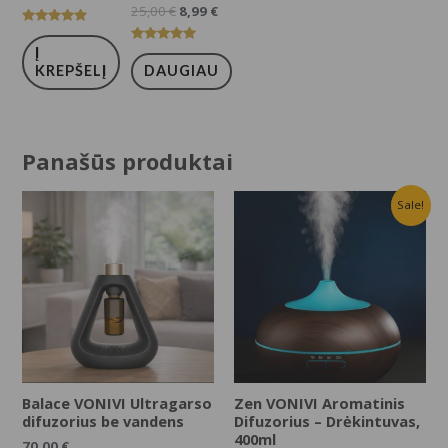
25,00
€
8,99
€
Įvertinimas:
5.00
Į
Įvertinimas:
iš 5
5.00
KREPŠELĮ
DAUGIAU
iš 5
Panašūs produktai
Sale!
Balace VONIVI Ultragarso
Zen VONIVI Aromatinis
difuzorius be vandens
Difuzorius – Drėkintuvas,
400ml
70,00
€