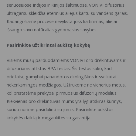
senuosiuose Indijos ir Kinijos šaltiniuose. VONIVI difuzorius
ultragarsu skleidžia eterinius aliejus kartu su vandens garais.
Kadangi šiame procese nevyksta joks kaitinimas, aliejai
išsaugo savo natūralias gydomąsias savybes.
Pasirinkite užtikrintai aukštą kokybę
Visiems mūsų parduodamiems VONIVI oro drėkintuvams ir
difuzoriams atliktas BPA testas. Šis testas sako, kad
prietaisų gamybai panaudotos ekologiškos ir sveikatai
nekenksmingos medžiagos. Užtrukome ne vienerius metus,
kol pristatėme prekybai pirmuosius difuzorių modelius.
Kiekvienas oro drėkintuvas mums yra lyg atskiras kūrinys,
kuriuo norime pasidalinti su jumis. Pasirinkite aukštos
kokybės daiktą ir mėgaukitės su garantija.