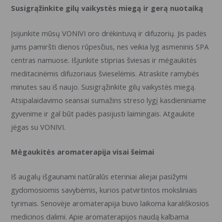
Susigrąžinkite gilų vaikystės miegą ir gerą nuotaiką
Įsijunkite mūsų VONIVI oro drėkintuvą ir difuzorių. Jis padės
jums pamiršti dienos rūpesčius, nes veikia lyg asmeninis SPA
centras namuose. Išjunkite stiprias šviesas ir mėgaukitės
meditacinėmis difuzoriaus švieselėmis. Atraskite ramybės
minutes sau iš naujo. Susigrąžinkite gilų vaikystės miegą.
Atsipalaidavimo seansai sumažins streso lygį kasdieniniame
gyvenime ir gal būt padės pasijusti laimingais. Atgaukite
jėgas su VONIVI.
Mėgaukitės aromaterapija visai šeimai
Iš augalų išgaunami natūralūs eteriniai aliejai pasižymi
gydomosiomis savybėmis, kurios patvirtintos moksliniais
tyrimais. Senovėje aromaterapija buvo laikoma karališkosios
medicinos dalimi. Apie aromaterapijos naudą kalbama