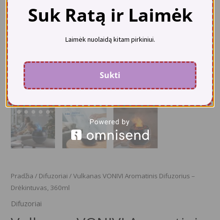
Suk Ratą ir Laimėk
Laimėk nuolaidą kitam pirkiniui.
Sukti
Pradžia
/
Difuzoriai
/ Vulkanas VONIVI Aromatinis Difuzorius –
Drėkintuvas, 360ml
Difuzoriai