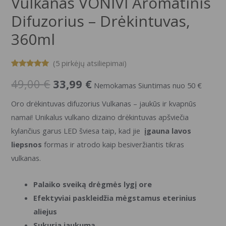
Vulkanas VONIVI Aromatinis
Difuzorius – Drėkintuvas,
360ml
(
5
pirkėjų atsiliepimai)
Įvertinimas:
5
49,00
€
33,99
€
5.00
iš 5
Nemokamas Siuntimas nuo 50 €
(viso
įvertinimų:
)
Oro drėkintuvas difuzorius Vulkanas – jaukūs ir kvapnūs
namai! Unikalus vulkano dizaino drėkintuvas apšviečia
kylančius garus LED šviesa taip, kad jie
įgauna lavos
liepsnos
formas ir atrodo kaip besiveržiantis tikras
vulkanas.
Palaiko sveiką drėgmės lygį ore
Efektyviai paskleidžia mėgstamus eterinius
aliejus
Sukuria jaukumą