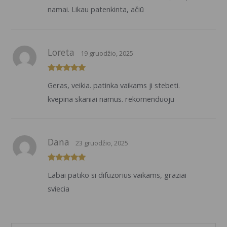
namai. Likau patenkinta, ačiū
Loreta
19 gruodžio, 2025
Įvertinimas:
Geras, veikia. patinka vaikams ji stebeti.
5
iš 5
kvepina skaniai namus. rekomenduoju
Dana
23 gruodžio, 2025
Įvertinimas:
Labai patiko si difuzorius vaikams, graziai
5
iš 5
sviecia