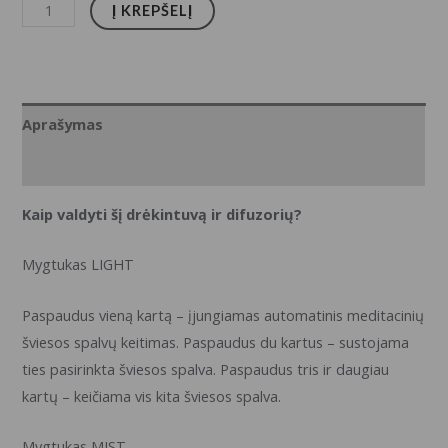
produkto
Į KREPŠELĮ
kiekis:
Vulkanas
VONIVI
Aromatinis
Aprašymas
Difuzorius
Techninė specifikacija
-
Drėkintuvas,
Kaip valdyti šį drėkintuvą ir difuzorių?
360ml
Mygtukas LIGHT
Paspaudus vieną kartą – įjungiamas automatinis meditacinių
šviesos spalvų keitimas. Paspaudus du kartus – sustojama
ties pasirinkta šviesos spalva. Paspaudus tris ir daugiau
kartų – keičiama vis kita šviesos spalva.
Mygtukas MIST