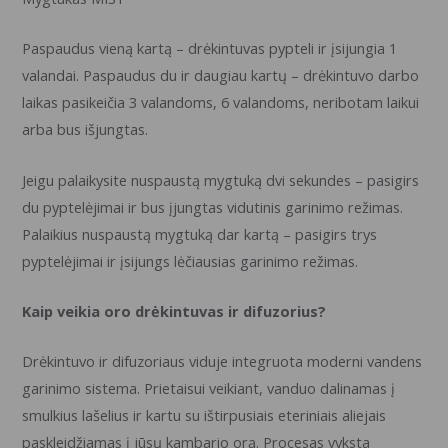
Paspaudus vieną kartą – drėkintuvas pypteli ir įsijungia 1
valandai. Paspaudus du ir daugiau kartų – drėkintuvo darbo
laikas pasikeičia 3 valandoms, 6 valandoms, neribotam laikui
arba bus išjungtas.
Jeigu palaikysite nuspaustą mygtuką dvi sekundes – pasigirs
du pyptelėjimai ir bus įjungtas vidutinis garinimo režimas.
Palaikius nuspaustą mygtuką dar kartą – pasigirs trys
pyptelėjimai ir įsijungs lėčiausias garinimo režimas.
Kaip veikia oro drėkintuvas ir difuzorius?
Drėkintuvo ir difuzoriaus viduje integruota moderni vandens
garinimo sistema. Prietaisui veikiant, vanduo dalinamas į
smulkius lašelius ir kartu su ištirpusiais eteriniais aliejais
paskleidžiamas į jūsų kambario orą. Procesas vyksta