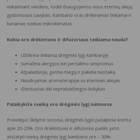
nekaitinant vandens, todėl išsaugojamos visos eterinių aliejų
gydomosios savybės. Kambario oras drėkinamas tinkamai ir
kuriamas sveikas mikroklimatas.
Kokia oro drėkintuvo ir difuzoriaus teikiama nauda?
Užtikrina tinkamą drėgmės lygį kambaryje
Sumažina alergijos bei peršalimo simptomus
Atpalaiduoja, gerina miegą ir pakelia nuotaiką
Naudojamas aromaterapijai su eteriniais aliejais
Ištestuotas dėl nepriekaištingos kokybės
Palaikykite sveiką oro drėgmės lygį namuose
Prasidėjus šildymo sezonui, drėgmės lygis patalpose krenta
apie 20-25%. Oro drėkintuvas ir difuzorius padės jums
atstatyti sveiką drėgmės lygį kambario ore – 50%.