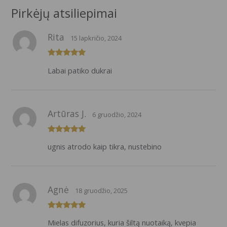
Pirkėjų atsiliepimai
Rita
15 lapkričio, 2024
Įvertinimas:
Labai patiko dukrai
5
iš 5
Artūras J.
6 gruodžio, 2024
Įvertinimas:
ugnis atrodo kaip tikra, nustebino
5
iš 5
Agnė
18 gruodžio, 2025
Įvertinimas:
Mielas difuzorius, kuria šiltą nuotaiką, kvepia
5
iš 5