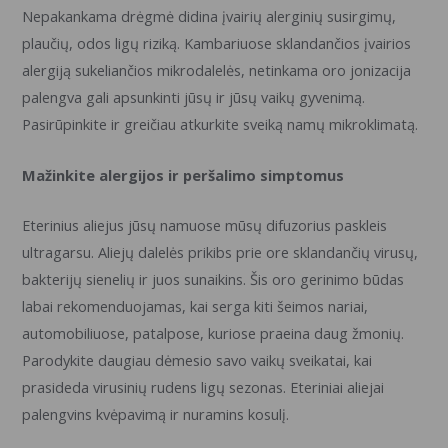
Nepakankama drėgmė didina įvairių alerginių susirgimų,
plaučių, odos ligų riziką. Kambariuose sklandančios įvairios
alergiją sukeliančios mikrodalelės, netinkama oro jonizacija
palengva gali apsunkinti jūsų ir jūsų vaikų gyvenimą.
Pasirūpinkite ir greičiau atkurkite sveiką namų mikroklimatą.
Mažinkite alergijos ir peršalimo simptomus
Eterinius aliejus jūsų namuose mūsų difuzorius paskleis
ultragarsu. Aliejų dalelės prikibs prie ore sklandančių virusų,
bakterijų sienelių ir juos sunaikins. Šis oro gerinimo būdas
labai rekomenduojamas, kai serga kiti šeimos nariai,
automobiliuose, patalpose, kuriose praeina daug žmonių.
Parodykite daugiau dėmesio savo vaikų sveikatai, kai
prasideda virusinių rudens ligų sezonas. Eteriniai aliejai
palengvins kvėpavimą ir nuramins kosulį.