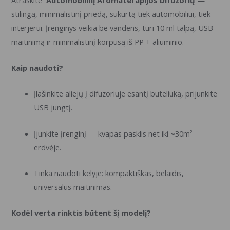
Atraskite
Automobilinį Aromaterapijos Difuzorių
—
stilingą, minimalistinį priedą, sukurtą tiek automobiliui, tiek
interjerui. Įrenginys veikia be vandens, turi 10 ml talpą, USB
maitinimą ir minimalistinį korpusą iš PP + aliuminio.
Kaip naudoti?
Įlašinkite aliejų į difuzoriuje esantį buteliuką, prijunkite
USB jungtį.
Įjunkite įrenginį — kvapas pasklis net iki ~30m²
erdvėje.
Tinka naudoti kelyje: kompaktiškas, belaidis,
universalus maitinimas.
Kodėl verta rinktis būtent šį modelį?