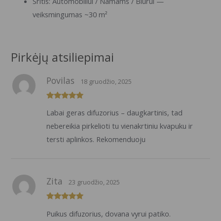
Sritis: Automobiliui / Namams / Biurui —
veiksmingumas ~30 m²
Pirkėjų atsiliepimai
Povilas
18 gruodžio, 2025
Įvertinimas:
Labai geras difuzorius – daugkartinis, tad
5
iš 5
nebereikia pirkelioti tu vienakrtiniu kvapuku ir
tersti aplinkos. Rekomenduoju
Zita
23 gruodžio, 2025
Įvertinimas:
Puikus difuzorius, dovana vyrui patiko.
5
iš 5