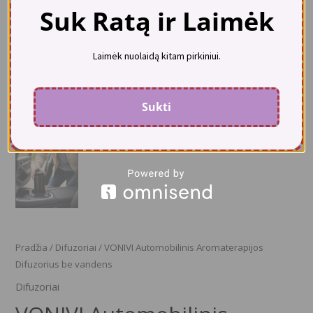
Suk Ratą ir Laimėk
Laimėk nuolaidą kitam pirkiniui.
Sukti
Pradžia
/
Difuzoriai
/ VONIVI Automobilinis Aromaterapijos
Difuzorius be vandens
Difuzoriai