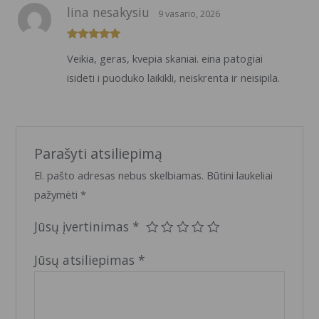
lina nesakysiu
9 vasario, 2026
Įvertinimas:
Veikia, geras, kvepia skaniai. eina patogiai
5
iš 5
isideti i puoduko laikikli, neiskrenta ir neisipila.
Parašyti atsiliepimą
El. pašto adresas nebus skelbiamas.
Būtini laukeliai
pažymėti
*
Jūsų įvertinimas
*
Jūsų atsiliepimas
*