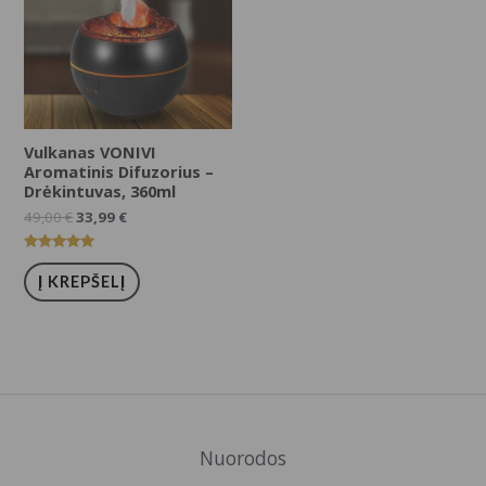
Vulkanas VONIVI
Aromatinis Difuzorius –
Drėkintuvas, 360ml
49,00
€
33,99
€
Įvertinimas:
5.00
Į KREPŠELĮ
iš 5
Nuorodos