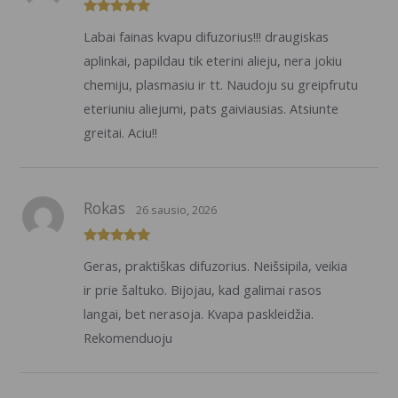
Įvertinimas:
Labai fainas kvapu difuzorius!!! draugiskas
5
iš 5
aplinkai, papildau tik eterini alieju, nera jokiu
chemiju, plasmasiu ir tt. Naudoju su greipfrutu
eteriuniu aliejumi, pats gaiviausias. Atsiunte
greitai. Aciu!!
Rokas
26 sausio, 2026
Įvertinimas:
Geras, praktiškas difuzorius. Neišsipila, veikia
5
iš 5
ir prie šaltuko. Bijojau, kad galimai rasos
langai, bet nerasoja. Kvapa paskleidžia.
Rekomenduoju