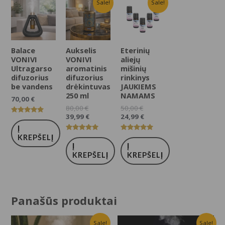
Sale!
Sale!
Balace
Aukselis
Eterinių
VONIVI
VONIVI
aliejų
Ultragarso
aromatinis
mišinių
difuzorius
difuzorius
rinkinys
be vandens
drėkintuvas
JAUKIEMS
250 ml
NAMAMS
70,00
€
80,00
€
50,00
€
39,99
€
24,99
€
Įvertinimas:
5.00
Į
iš 5
Įvertinimas:
Įvertinimas:
KREPŠELĮ
5.00
5.00
Į
Į
iš 5
iš 5
KREPŠELĮ
KREPŠELĮ
Panašūs produktai
Sale!
Sale!