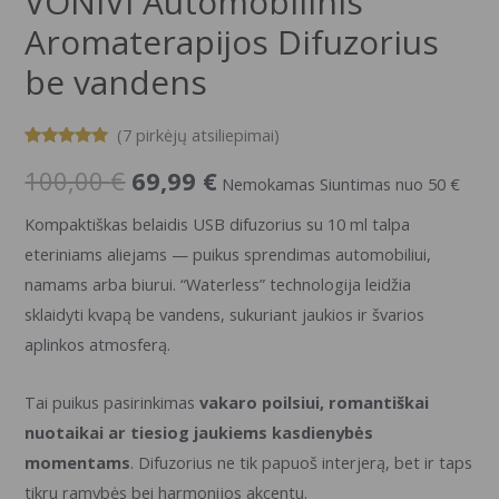
VONIVI Automobilinis
Aromaterapijos Difuzorius
be vandens
(
7
pirkėjų atsiliepimai)
Įvertinimas:
7
100,00
€
69,99
€
5.00
iš 5
Nemokamas Siuntimas nuo 50 €
(viso
įvertinimų:
)
Kompaktiškas belaidis USB difuzorius su 10 ml talpa
eteriniams aliejams — puikus sprendimas automobiliui,
namams arba biurui. “Waterless” technologija leidžia
sklaidyti kvapą be vandens, sukuriant jaukios ir švarios
aplinkos atmosferą.
Tai puikus pasirinkimas
vakaro poilsiui, romantiškai
nuotaikai ar tiesiog jaukiems kasdienybės
momentams
. Difuzorius ne tik papuoš interjerą, bet ir taps
tikru ramybės bei harmonijos akcentu.