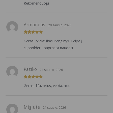
Rekomenduoju
Armandas
20 sausio, 2026
Įvertinimas:
Geras, praktiškas įrenginys. Telpa į
5
iš 5
cupholderį, paprasta naudoti.
Patiko
21 sausio, 2026
Įvertinimas:
Geras difuzorius, veikia. aciu
5
iš 5
Miglute
21 sausio, 2026