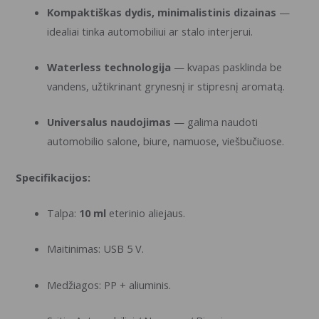
Kompaktiškas dydis, minimalistinis dizainas
—
idealiai tinka automobiliui ar stalo interjerui.
Waterless technologija
— kvapas pasklinda be
vandens, užtikrinant grynesnį ir stipresnį aromatą.
Universalus naudojimas
— galima naudoti
automobilio salone, biure, namuose, viešbučiuose.
Specifikacijos:
Talpa:
10 ml
eterinio aliejaus.
Maitinimas: USB 5 V.
Medžiagos: PP + aliuminis.