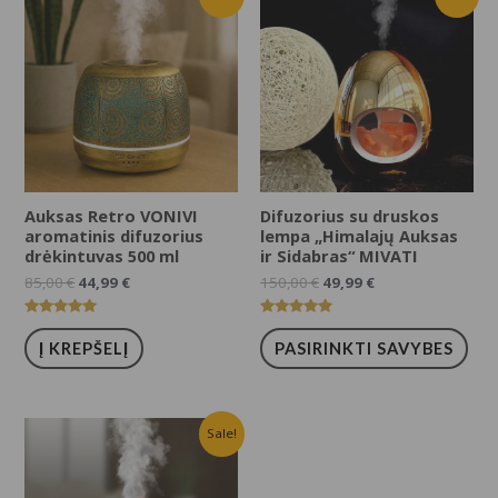
Auksas Retro VONIVI
Difuzorius su druskos
aromatinis difuzorius
lempa „Himalajų Auksas
drėkintuvas 500 ml
ir Sidabras“ MIVATI
85,00
€
44,99
€
150,00
€
49,99
€
Įvertinimas:
Įvertinimas:
5.00
5.00
Į KREPŠELĮ
PASIRINKTI SAVYBES
iš 5
iš 5
Sale!