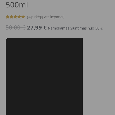
500ml
(
4
pirkėjų atsiliepimai)
Įvertinimas:
4
50,00
€
27,99
€
5.00
iš 5
Nemokamas Siuntimas nuo 50 €
(viso
įvertinimų:
)