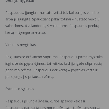
Dešinys mygtukas
Paspaudus, įjungia ir nustato veikti tol, kol baigsis vanduo
arba jį išjungite. Spaudžiant pakartotinai – nustato veikti 3
valandoms, 6 valandoms, 9 valandoms. Paspaudus penktą
kartą – išjungia prietaisą.
Vidurinis mygtukas
Reguliuosite drėkinimo stiprumą. Paspaudus pirmą mygtuką
išgirsite du pyptelėjimus, tai reiškia, kad įjungėte stipriausią
garinimo režimą. Paspaudus dar kartą – pyptelės kartą ir
persijungs į silpniausią režimą.
Šviesos mygtukas
Paspaudus įsijungia šviesa, kurios spalvos keičiasi.
Paspaudus dar kartą ties norima šviesa – ta šviesos spalva