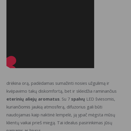
drėkina orą, padėdamas sumažinti nosies užgulimą ir
kvėpavimo takų diskomfortą, bet ir skleidžia raminančius
eterinių aliejų aromatus
. Su 7
spalvų
LED šviesomis,
kuriančiomis jaukią atmosferą, difuzorius gali būti
naudojamas kaip naktinė lempelė, ją ypač mėgsta mūsų
klientų vaikai prieš miegą. Tai idealus pasirinkimas jūsų
namams ar biurui.