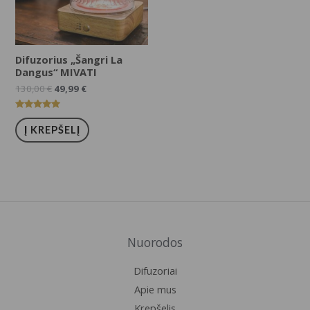
Difuzorius „Šangri La
Dangus“ MIVATI
130,00
€
49,99
€
Įvertinimas:
5.00
Į KREPŠELĮ
iš 5
Nuorodos
Difuzoriai
Apie mus
Krepšelis