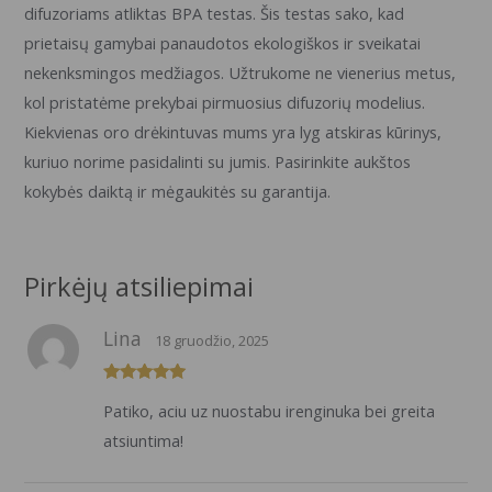
difuzoriams atliktas BPA testas. Šis testas sako, kad
prietaisų gamybai panaudotos ekologiškos ir sveikatai
nekenksmingos medžiagos. Užtrukome ne vienerius metus,
kol pristatėme prekybai pirmuosius difuzorių modelius.
Kiekvienas oro drėkintuvas mums yra lyg atskiras kūrinys,
kuriuo norime pasidalinti su jumis. Pasirinkite aukštos
kokybės daiktą ir mėgaukitės su garantija.
Pirkėjų atsiliepimai
Lina
18 gruodžio, 2025
Įvertinimas:
Patiko, aciu uz nuostabu irenginuka bei greita
5
iš 5
atsiuntima!