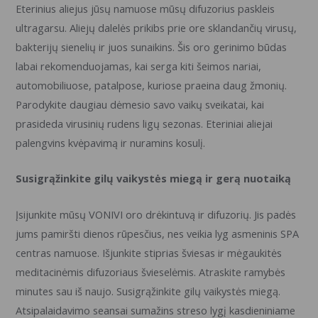
Eterinius aliejus jūsų namuose mūsų difuzorius paskleis
ultragarsu. Aliejų dalelės prikibs prie ore sklandančių virusų,
bakterijų sienelių ir juos sunaikins. Šis oro gerinimo būdas
labai rekomenduojamas, kai serga kiti šeimos nariai,
automobiliuose, patalpose, kuriose praeina daug žmonių.
Parodykite daugiau dėmesio savo vaikų sveikatai, kai
prasideda virusinių rudens ligų sezonas. Eteriniai aliejai
palengvins kvėpavimą ir nuramins kosulį.
Susigrąžinkite gilų vaikystės miegą ir gerą nuotaiką
Įsijunkite mūsų VONIVI oro drėkintuvą ir difuzorių. Jis padės
jums pamiršti dienos rūpesčius, nes veikia lyg asmeninis SPA
centras namuose. Išjunkite stiprias šviesas ir mėgaukitės
meditacinėmis difuzoriaus švieselėmis. Atraskite ramybės
minutes sau iš naujo. Susigrąžinkite gilų vaikystės miegą.
Atsipalaidavimo seansai sumažins streso lygį kasdieniniame