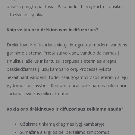
pasiliks įjungta pastoviai. Paspaudus trečią kartą – pasikeis
kita šviesos spalva.
Kaip veikia oro drėkintuvas ir difuzorius?
Drėkintuvo ir difuzoriaus viduje integruota moderni vandens
garinimo sistema. Prietaisui veikiant, vanduo dalinamas į
smulkius lašelius ir kartu su ištirpusiais eteriniais aliejais
paskleidžiamas į jūsų kambario orą. Procesas vyksta
nekaitinant vandens, todėl išsaugojamos visos eterinių aliejų
gydomosios savybės. Kambario oras drėkinamas tinkamai ir
kuriamas sveikas mikroklimatas.
Kokia oro drėkintuvo ir difuzoriaus teikiama nauda?
Užtikrina tinkamą drėgmės lygį kambaryje
Sumažina alergijos bei peršalimo simptomus