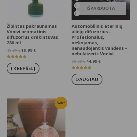
IŠPARDUOTA
Žibintas pakraunamas
Automobilinis eterinių
Vonivi aromatinis
aliejų difuzorius -
difuzorius drėkintuvas
Profesionalus,
280 ml
nešiojamas,
nenaudojantis vandens –
49,99
€
19,99
€
nebulaizeris Vonivi
69,99
€
44,99
€
Įvertinimas:
5.00
Į KREPŠELĮ
iš 5
Įvertinimas:
5.00
DAUGIAU
iš 5
Sale!