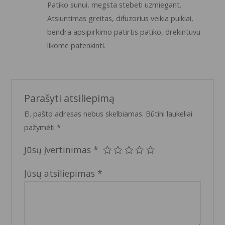
Patiko sunui, megsta stebeti uzmiegant.
5
iš 5
Atsiuntimas greitas, difuzorius veikia puikiai,
bendra apsipirkimo patirtis patiko, drekintuvu
likome patenkinti.
Parašyti atsiliepimą
El. pašto adresas nebus skelbiamas.
Būtini laukeliai
pažymėti
*
Jūsų įvertinimas
*
Jūsų atsiliepimas
*