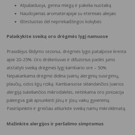
Atpalaiduoja, gerina miegą ir pakelia nuotaiką
Naudojamas aromaterapijai su eteriniais aliejais
Ištestuotas dėl nepriekaištingos kokybės
Palaikykite sveiką oro drėgmės lygį namuose
Prasidėjus šildymo sezonui, drėgmės lygis patalpose krenta
apie 20-25%. Oro drėkintuvas ir difuzorius padės jums
atstatyti sveiką drėgmės lygį kambario ore – 50%.
Nepakankama drėgmė didina įvairių alerginių susirgimų,
plaučių, odos ligų riziką. Kambariuose sklandančios įvairios
alergiją sukeliančios mikrodalelės, netinkama oro jonizacija
palengva gali apsunkinti jūsų ir jūsų vaikų gyvenimą.
Pasirūpinkite ir greičiau atkurkite sveiką namų mikroklimatą.
Mažinkite alergijos ir peršalimo simptomus