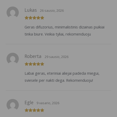
Lukas
26 sausio, 2026
Įvertinimas:
Geras difuzorius, minimalistinis dizainas puikiai
5
iš 5
tinka biure. Veikia tyliai, rekomenduoju
Roberta
29 sausio, 2026
Įvertinimas:
Labai geras, eteriniai aliejai padeda miegui,
5
iš 5
sviesele per nakti dega. Rekomenduoju!
Egle
9 vasario, 2026
Įvertinimas: