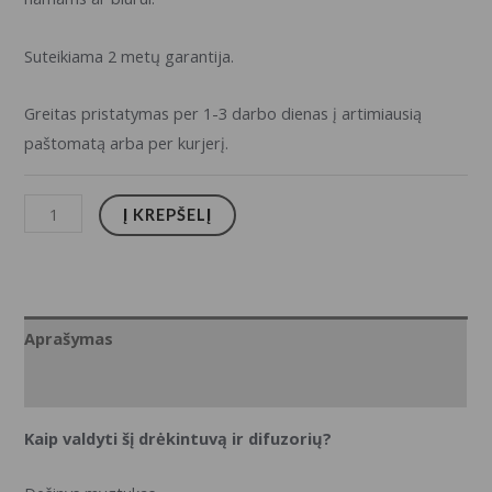
Suteikiama 2 metų garantija.
Greitas pristatymas per 1-3 darbo dienas į artimiausią
paštomatą arba per kurjerį.
produkto
Į KREPŠELĮ
kiekis:
VONIVI
Oro
Drėkintuvas
Aprašymas
500ml
Techninė specifikacija
Kaip valdyti šį drėkintuvą ir difuzorių?