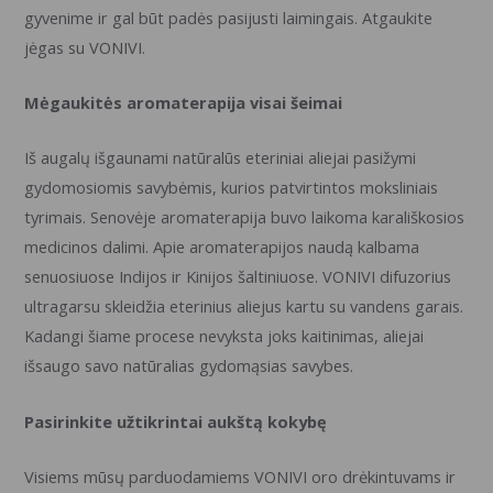
gyvenime ir gal būt padės pasijusti laimingais. Atgaukite
jėgas su VONIVI.
Mėgaukitės aromaterapija visai šeimai
Iš augalų išgaunami natūralūs eteriniai aliejai pasižymi
gydomosiomis savybėmis, kurios patvirtintos moksliniais
tyrimais. Senovėje aromaterapija buvo laikoma karališkosios
medicinos dalimi. Apie aromaterapijos naudą kalbama
senuosiuose Indijos ir Kinijos šaltiniuose. VONIVI difuzorius
ultragarsu skleidžia eterinius aliejus kartu su vandens garais.
Kadangi šiame procese nevyksta joks kaitinimas, aliejai
išsaugo savo natūralias gydomąsias savybes.
Pasirinkite užtikrintai aukštą kokybę
Visiems mūsų parduodamiems VONIVI oro drėkintuvams ir