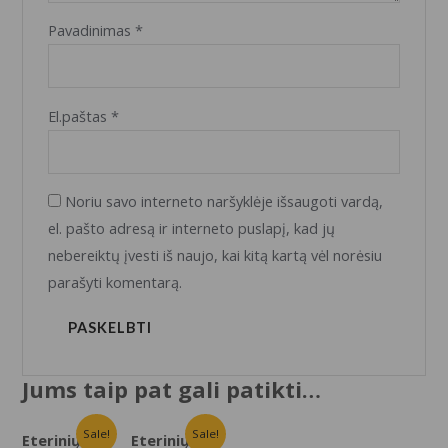
Pavadinimas
*
El.paštas
*
Noriu savo interneto naršyklėje išsaugoti vardą,
el. pašto adresą ir interneto puslapį, kad jų
nebereiktų įvesti iš naujo, kai kitą kartą vėl norėsiu
parašyti komentarą.
Jums taip pat gali patikti…
Sale!
Sale!
Eterinių
Eterinių