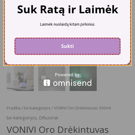
Suk Ratą ir Laimėk
Laimėk nuolaidą kitam pirkiniui.
Sukti
Pradžia
/
be-kategorijos
/ VONIVI Oro Drėkintuvas 500ml
be-kategorijos
,
Difuzoriai
VONIVI Oro Drėkintuvas