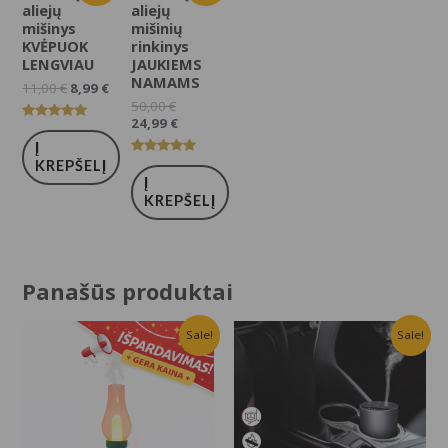
aliejų
aliejų
mišinys
mišinių
KVĖPUOK
rinkinys
LENGVIAU
JAUKIEMS
NAMAMS
11,00
€
8,99
€
50,00
€
24,99
€
Įvertinimas:
5.00
Į
iš 5
Įvertinimas:
KREPŠELĮ
5.00
Į
iš 5
KREPŠELĮ
Panašūs produktai
Sale!
Sale!